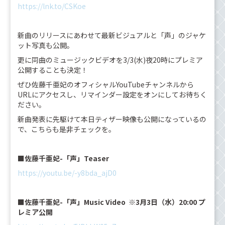
https://lnk.to/CSKoe
新曲のリリースにあわせて最新ビジュアルと「声」のジャケ
ット写真も公開。
更に同曲のミュージックビデオを3/3(水)夜20時にプレミア
公開することも決定！
ぜひ佐藤千亜妃のオフィシャルYouTubeチャンネルから
URLにアクセスし、リマインダー設定をオンにしてお待ちく
ださい。
新曲発表に先駆けて本日ティザー映像も公開になっているの
で、こちらも是非チェックを。
■佐藤千亜妃-「声」Teaser
https://youtu.be/-y8bda_ajD0
■佐藤千亜妃-「声」Music Video ※3月3日（水）20:00 プ
レミア公開