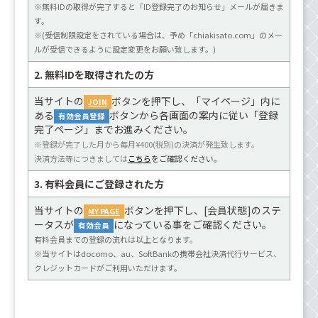
※無料IDの取得が完了すると「ID登録完了のお知らせ」メールが届きま
す。
※(受信制限設定をされている場合は、予め「chiakisato.com」のメー
ルが受信できるように設定変更をお願い致します。)
2.
無料IDを取得されたの方
当サイトの
ボタンを押下し、「マイページ」内に
JOIN
ある
ボタンから各画面の案内に従い「登録
有効会員登録
完了ページ」までお進みください。
※登録が完了した月から毎月¥400(税別)の決済が発生致します。
決済方法等につきましては
こちら
をご確認ください。
3.
有料会員にご登録された方
当サイトの
ボタンを押下し、[会員状態]のステ
MY PAGE
ータスが
になっている事をご確認ください。
有効会員
有料会員までの登録の流れは以上となります。
※当サイトはdocomo、au、SoftBankの携帯会社決済代行サービス、
クレジットカードがご利用いただけます。